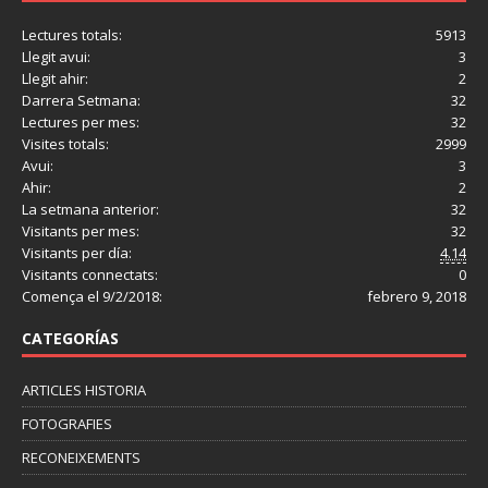
Lectures totals:
5913
Llegit avui:
3
Llegit ahir:
2
Darrera Setmana:
32
Lectures per mes:
32
Visites totals:
2999
Avui:
3
Ahir:
2
La setmana anterior:
32
Visitants per mes:
32
Visitants per día:
4.14
Visitants connectats:
0
Comença el 9/2/2018:
febrero 9, 2018
CATEGORÍAS
ARTICLES HISTORIA
FOTOGRAFIES
RECONEIXEMENTS