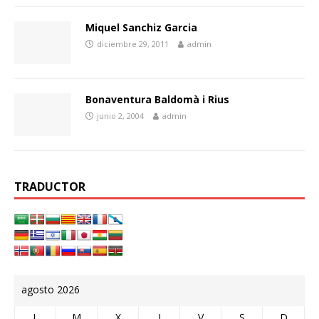
Miquel Sanchiz Garcia
diciembre 29, 2011
admin
Bonaventura Baldomà i Rius
junio 2, 2004
admin
TRADUCTOR
agosto 2026
L
M
X
J
V
S
D